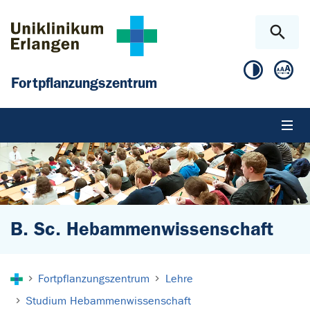
Zum Hauptinhalt springen
Skip to page footer
Fortpflanzungszentrum
B. Sc. Hebammenwissenschaft
Sie sind hier:
Fortpflanzungszentrum
Lehre
Studium Hebammenwissenschaft