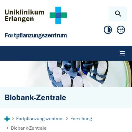
Zum Hauptinhalt springen
Skip to page footer
Fortpflanzungszentrum
Biobank-Zentrale
Sie sind hier:
Fortpflanzungszentrum
Forschung
Biobank-Zentrale