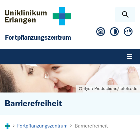
Zum Hauptinhalt springen
Skip to page footer
Fortpflanzungszentrum
© Syda Productions/fotolia.de
Barrierefreiheit
Sie sind hier:
Fortpflanzungszentrum
Barrierefreiheit