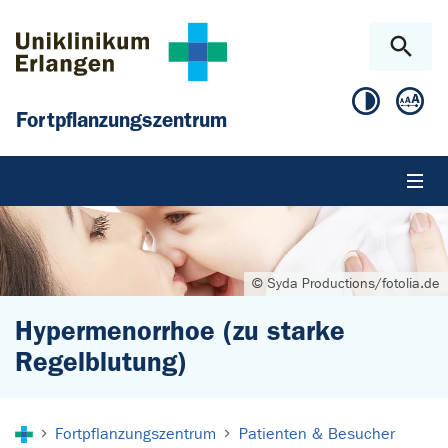
Zum Hauptinhalt springen
Skip to page footer
Fortpflanzungszentrum
© Syda Productions/fotolia.de
Hypermenorrhoe (zu starke
Regelblutung)
Sie sind hier:
Fortpflanzungszentrum
Patienten & Besucher