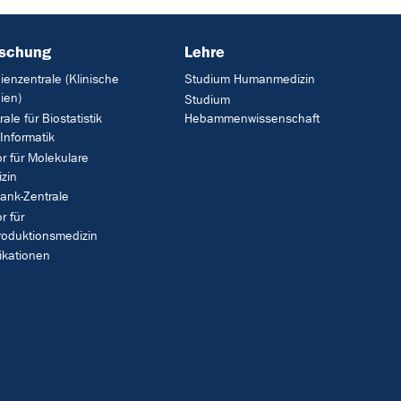
rschung
Lehre
ienzentrale (Klinische
Studium Humanmedizin
ien)
Studium
rale für Biostatistik
Hebammenwissenschaft
Informatik
r für Molekulare
zin
ank-Zentrale
r für
oduktionsmedizin
ikationen