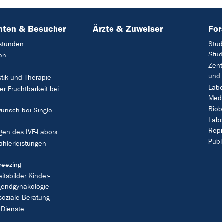
nten & Besucher
Ärzte & Zuweiser
Fo
stunden
Stud
Stud
en
Zent
und 
tik und Therapie
Labo
der Fruchtbarkeit bei
Medi
Biob
unsch bei Single-
Labo
Repr
gen des IVF-Labors
Publ
ahlerleistungen
freezing
itsbilder Kinder-
gendgynäkologie
oziale Beratung
 Dienste