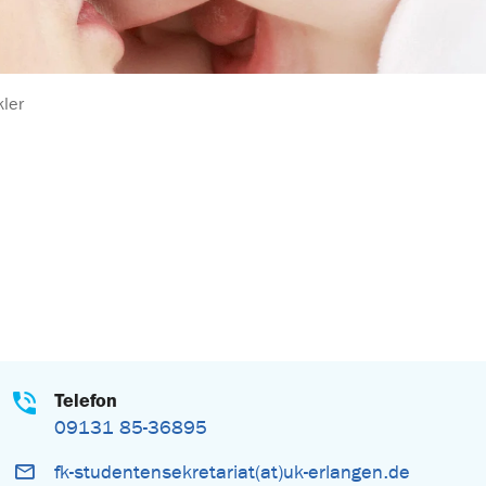
ler
Telefon
09131 85-36895
fk-studentensekretariat(at)uk-erlangen.de